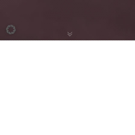
EINKOMMENSTEUER
Kryptowährungen:
Veräußerungsgewinne Sind
Steuerpflichtig
Der Kläger hatte verschiedene Kryptowährungen erworben,
getauscht und wieder veräußert. Im Einzelnen handelte es
sich um Geschäfte mit Bitcoins, Ethereum und Monero, die
der Steuerpflichtige privat tätigte. Er erzielte daraus einen