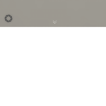
(STEUERLICHE) ÄNDERUNGEN
2022/2023
Haus- und Wohnungsbesitzer müssen ihre
Grundsteuererklärung
bis Ende Januar 2023 abgeben.
Ursprünglich war als Frist Ende Oktober gesetzt.
Bei sog.
Midi-Jobs
(Verdienst bisher: 520,01 Euro bis
1.600,00 Euro) steigt im Jahr 2023 die Verdienstgrenze.
Künftig dürfen monatlich bis zu 2.000 Euro verdient werden.
Bis zu dieser Grenze gilt, dass Beschäftigte geringere
Sozialversicherungsbeiträge zahlen müssen.