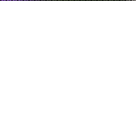
Der Bundesfinanzhof entschied, dass die Nennung eines
Einstellungsorts in einem Arbeitsvertrag für sich allein keine
dauerhafte Zuordnung zu einer ortsfesten betrieblichen
Einrichtung des Arbeitgebers bestimmt.
[/vc_column][/vc_row]
FÜR
EINKOMMENSTEUERPFICHTIGE
Zuordnung Der Ersten Tätigkeitsstätte